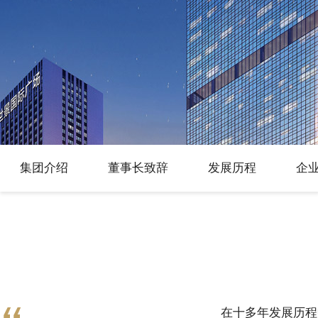
集团介绍
董事长致辞
发展历程
企
在十多年发展历程