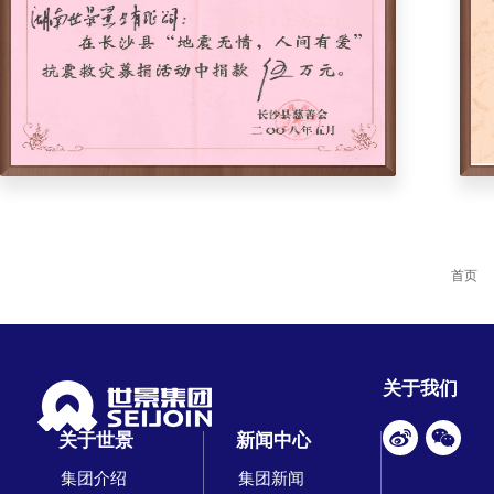
首页
关于我们
关于世景
新闻中心
集团介绍
集团新闻