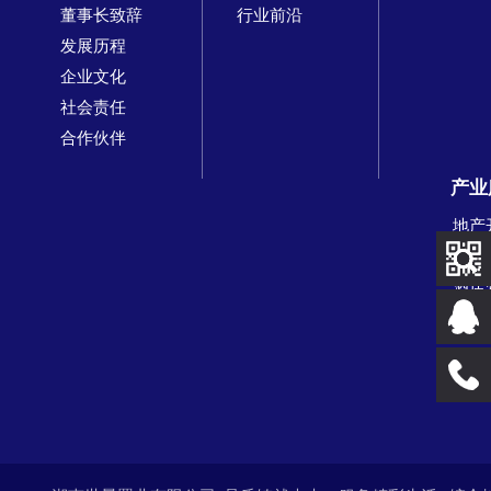
董事长致辞
行业前沿
发展历程
企业文化
社会责任
合作伙伴
产业
地产
物业
酒店
其他